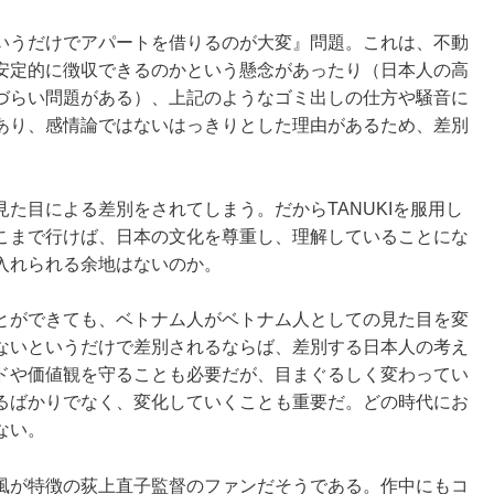
いうだけでアパートを借りるのが大変』問題。これは、不動
安定的に徴収できるのかという懸念があったり（日本人の高
づらい問題がある）、上記のようなゴミ出しの仕方や騒音に
あり、感情論ではないはっきりとした理由があるため、差別
た目による差別をされてしまう。だからTANUKIを服用し
こまで行けば、日本の文化を尊重し、理解していることにな
入れられる余地はないのか。
とができても、ベトナム人がベトナム人としての見た目を変
ないというだけで差別されるならば、差別する日本人の考え
ドや価値観を守ることも必要だが、目まぐるしく変わってい
るばかりでなく、変化していくことも重要だ。どの時代にお
ない。
風が特徴の荻上直子監督のファンだそうである。作中にもコ