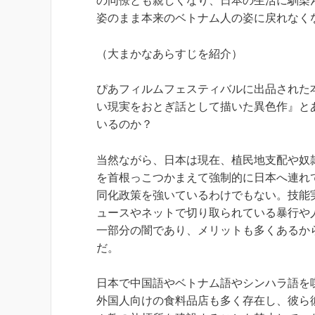
の同僚とも親しくなり、日本の生活に馴染
姿のまま本来のベトナム人の姿に戻れなく
（大まかなあらすじを紹介）
ぴあフィルムフェスティバルに出品された
い現実をおとぎ話として描いた異色作』と
いるのか？
当然ながら、日本は現在、植民地支配や奴
を首根っこつかまえて強制的に日本へ連れ
同化政策を強いているわけでもない。技能
ュースやネットで切り取られている暴行や
一部分の闇であり、メリットも多くあるか
だ。
日本で中国語やベトナム語やシンハラ語を
外国人向けの食料品店も多く存在し、彼ら