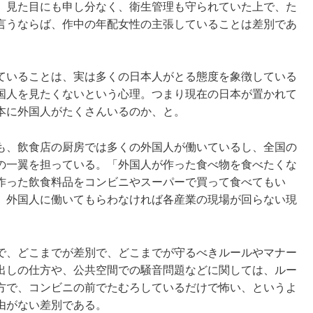
、見た目にも申し分なく、衛生管理も守られていた上で、た
言うならば、作中の年配女性の主張していることは差別であ
ていることは、実は多くの日本人がとる態度を象徴している
国人を見たくないという心理。つまり現在の日本が置かれて
本に外国人がたくさんいるのか、と。
も、飲食店の厨房では多くの外国人が働いているし、全国の
の一翼を担っている。「外国人が作った食べ物を食べたくな
作った飲食料品をコンビニやスーパーで買って食べてもい
、外国人に働いてもらわなければ各産業の現場が回らない現
で、どこまでが差別で、どこまでが守るべきルールやマナー
出しの仕方や、公共空間での騒音問題などに関しては、ルー
方で、コンビニの前でたむろしているだけで怖い、というよ
由がない差別である。