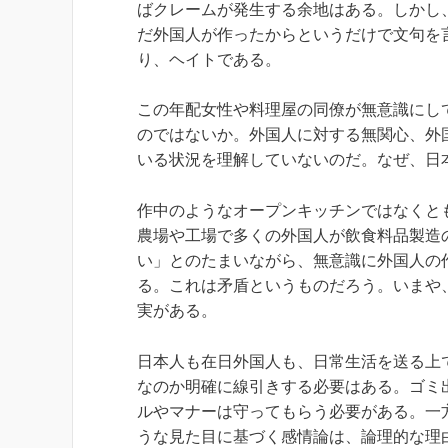
ばクレームが発生する余地はある。しかし
だ外国人が作ったからというだけで文句を
り、ヘイトである。
この年配女性や料理屋の同僚が無意識にし
のではないか。外国人に対する無関心、外
いる状況を理解していないのだ。なぜ、日
作中のようなオープンキッチンではなくと
農場や工場で多くの外国人が飲食料品製造
い」とのたまいながら、無意識に外国人の
る。これは矛盾というものだろう。いまや
実がある。
日本人も在日外国人も、日常生活を送る上
なのか明確に線引きする必要はある。ゴミ
ルやマナーは守ってもらう必要がある。一
うな見た目に基づく感情論は、論理的な理