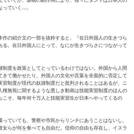
んでいくが、薬物の副作用により、徐々にタンヤは日本人の
なっていく…。
本作の紹介文の一部を抜粋すると、『在日外国人の生きづら
ある。在日外国人にとって、なにが生きづらさにつながって
隷制度を政策としてとっているわけではない。外国から人間
てきて働かせたり、外国人の文化や言葉を全面的に否定して
実習制度が現代の奴隷制度だと批判されることはあるが、ニ
人権無視に関するような悪しき動画は技能実習制度のほんの
らこそ、毎年何十万人と技能実習生が日本へやってくるの
喋っていても、警察や市民からリンチにあうことはないし、
彼女らが何を食べても自由だ。信仰の自由も存在し、イスラ