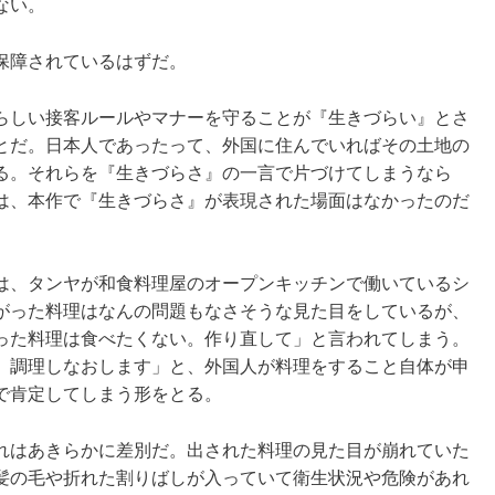
ない。
保障されているはずだ。
らしい接客ルールやマナーを守ることが『生きづらい』とさ
とだ。日本人であったって、外国に住んでいればその土地の
る。それらを『生きづらさ』の一言で片づけてしまうなら
は、本作で『生きづらさ』が表現された場面はなかったのだ
は、タンヤが和食料理屋のオープンキッチンで働いているシ
がった料理はなんの問題もなさそうな見た目をしているが、
った料理は食べたくない。作り直して」と言われてしまう。
。調理しなおします」と、外国人が料理をすること自体が申
で肯定してしまう形をとる。
れはあきらかに差別だ。出された料理の見た目が崩れていた
髪の毛や折れた割りばしが入っていて衛生状況や危険があれ