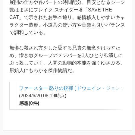
展開の仕方や各パートの時間配分、目安となるシーン
数はまさにブレイク·スナイダー著「SAVE THE
CAT」で示されたお手本通り。感情移入しやすいキャ
ラクター造形、小道具の使い方や音楽も良いバランス
で調和している。
無惨な殺され方をした愛する兄貴の無念をはらすた
め、憎き敵グループのメンバーを1人ひとり虱潰しに
ぶっ殺していく、人間の動物的本能を強くゆさぶる、
原始人にもわかる傑作物語だ。
ファースター 怒りの銃弾 [ ドウェイン・ジョンソン ]
(2024/6/20 08:19時点)
感想(0件)