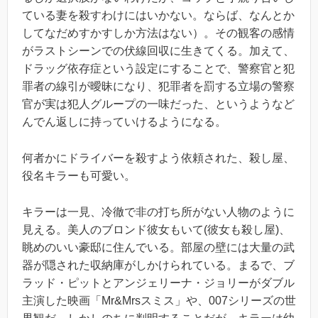
ている妻を殺すわけにはいかない。ならば、なんとか
してなだめすかすしか方法はない）。その観客の感情
がラストシーンでの伏線回収に生きてくる。加えて、
ドラッグ依存症という設定にすることで、警察官と犯
罪者の線引が曖昧になり、犯罪者を罰する立場の警察
官が実は犯人グループの一味だった、というようなど
んでん返しに持っていけるようになる。
何者かにドライバーを殺すよう依頼された、殺し屋、
役名キラーも可愛い。
キラーは一見、冷徹で非の打ち所がない人物のように
見える。美人のブロンド彼女もいて(彼女も殺し屋)、
眺めのいい豪邸に住んでいる。部屋の壁には大量の武
器が隠された収納庫がしかけられている。まるで、ブ
ラッド・ピットとアンジェリーナ・ジョリーがダブル
主演した映画「Mr&Mrsスミス」や、007シリーズの世