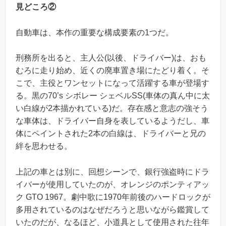
見どころ②
自動車は、本作の重要な構成要素の1つだ。
刑務所を出ると、主人公(以後、ドライバー)は、おも
むろに走り始め、近くの廃車置き場にたどり着く。そ
こで、主役とワンセットになって活躍する車が登場す
る。黒の70’s シボレー シェベルSS(車体の真ん中に太
い白線が2本描かれている)だ。存在感と意志の強そう
な車体は、ドライバー自身を表しているようだし、車
体にペイントされた2本の白線は、ドライバーと兄の
絆を思わせる。
上記の車とは別に、回想シーンで、銀行強盗時にドラ
イバーが使用していたのが、オレンジのポンティアッ
ク GTO 1967。劇中歌に1970年前後のハードロックが
多用されているのはなぜだろうと思いながら鑑賞して
いたのだが、なるほど、小道具として使用された往年