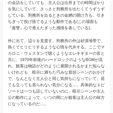
の会話をしていても、主人公は出所までの時間ばかり
を気にしていて、さっさと刑務所を出たくてうずうず
している。刑務所を出るときの金網の開け方も、引き
ちぎって投げ捨てるような動作である(この場面も
『復讐』心で煮えたぎった感情を表している)。
外に出て、辺りを見渡す。刑務所の外は砂漠地帯で、
熱くてヒリヒリするような心情を代弁する。ここでマ
カロニ・ウェスタンで聴くようなエレキギターの音と
共に、1970年前後のハードロックのようなBGMが流
れ、観客は物語がどのように展開されるかまだ知らな
いけれども、暗示に満ちた巧みな冒頭シーンのおかげ
で、なんとなく主人公と同じ気持ちになっていて、居
ても立っても居られない気分になる…。具体的なエピ
ソードは一つも話していないのに、暗示シーンや主人
公の動作によって、いつの間にか観客は主人公の味方
になっているのだ…。