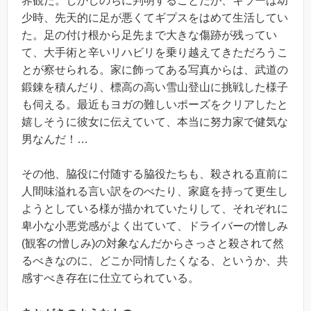
界観だ。しかしのちに判明することだが、キラーは幼
少時、先天的に足が悪くてギプスをはめて生活してい
た。足の付け根から足先まで大きな傷跡が残ってい
て、大手術と辛いリハビリを乗り越えてきただろうこ
とが察せられる。家に飾ってある写真からは、武道の
鍛錬を積んだり、標高の高い雪山登山に挑戦した様子
も伺える。最近もヨガの難しいポーズをクリアしたと
嬉しそうに彼女に伝えていて、本当に努力家で健気な
男なんだ！…
その他、脇役に付随する脇役たちも、殺される直前に
人間味溢れる言い訳をのべたり、家庭を持って更生し
ようとしている様が描かれていたりして、それぞれに
卑小な小悪党感がよく出ていて、ドライバーの憎しみ
(観客の憎しみ)の対象なんだからさっさと殺されて然
るべきなのに、どこか同情したくなる、というか、共
感すべき存在に仕立てられている。