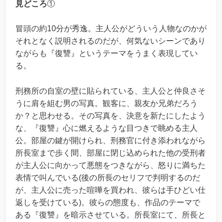
見どころ
①
冒頭の約10分が秀逸。主人公がどういう人物なのかが
それとなく説明されるのだが、何気ないシーンであり
ながらも『復讐』というテーマをうまく表現してい
る。
刑務所の自室の壁に貼られている、主人公と仲良さそ
うに肩を組む男の写真。観客に、親友か兄弟だろう
か？と思わせる。その写真を、決意を新たにしたよう
な、『復讐』心に燃えるような目つきで眺める主人
公。部屋の鍵が開けられ、刑務官に付き添われながら
所長室まで歩く間、部屋に閉じ込められた他の受刑者
が主人公に向かって悪態をつきながら、怒りに満ちた
表情で叫んでいる(後の所長のセリフで判明するのだ
が、主人公に売った喧嘩を買われ、彼らは手ひどい仕
返しを受けている)。彼らの態度も、作品のテーマで
ある『復讐』を暗示させている。所長室にて、所長と