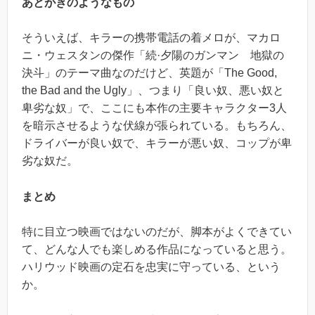
あとがきのようなもの
そういえば、キラーの携帯電話の着メロが、マカロ
ニ・ウェスタンの傑作「続·夕陽のガンマン 地獄の
決斗」のテーマ曲なのだけど、英題が「
The Good,
the Bad and the Ugly
」、つまり「良い奴、悪い奴と
卑劣な奴」で、ここにも本作の主要キャラクター3人
を暗示させるような伏線が張られている。もちろん、
ドライバーが良い奴で、キラーが悪い奴、コップが卑
劣な奴だ。
まとめ
特に目立つ映画ではないのだが、脚本がよくできてい
て、どんな人でも楽しめる作品になっていると思う。
ハリウッド映画の定石を忠実に守っている、という
か。