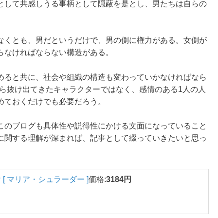
として共感しうる事柄として隠蔽を是とし、男たちは自らの
なくとも、男だというだけで、男の側に権力がある。女側が
らなければならない構造がある。
めると共に、社会や組織の構造も変わっていかなければなら
から抜け出てきたキャラクターではなく、感情のある1人の人
めておくだけでも必要だろう。
このブログも具体性や説得性にかける文面になっていること
に関する理解が深まれば、記事として綴っていきたいと思っ
 [ マリア・シュラーダー ]
価格:
3184円