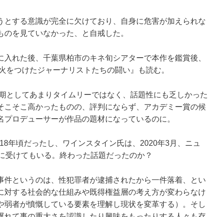
うとする意識が完全に欠けており、自身に危害が加えられな
ものを見ていなかった、と自戒した。
に入れた後、千葉県柏市のキネ旬シアターで本作を鑑賞後、
oに火をつけたジャーナリストたちの闘い』も読む。
時期としてあまりタイムリーではなく、話題性にも乏しかった
そこそこ高かったものの、評判にならず、アカデミー賞の候
名プロデューサーが作品の題材になっているのに。
2018年頃だったし、ワインスタイン氏は、2020年3月、ニュ
既に受けてもいる。終わった話題だったのか？
イン事件というのは、性犯罪者が逮捕されたから一件落着、とい
に対する社会的な仕組みや既得権益層の考え方が変わらなけ
や弱者が憤慨している要素を理解し現状を変革する）。そし
遅れて事の重大さを認識したり興味をもったりする人々も存