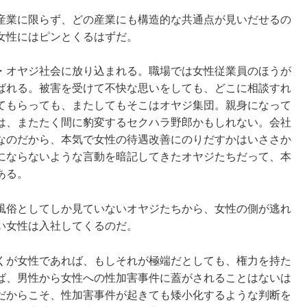
産業に限らず、どの産業にも構造的な共通点が見いだせるの
女性にはピンとくるはずだ。
・オヤジ社会に放り込まれる。職場では女性従業員のほうが
ばれる。被害を受けて不快な思いをしても、どこに相談すれ
てもらっても、またしてもそこはオヤジ集団。親身になって
は、またたく間に豹変するセクハラ野郎かもしれない。会社
なのだから、本気で女性の待遇改善にのりだすかはいささか
にならないような言動を暗記してきたオヤジたちだって、本
ある。
風俗としてしか見ていないオヤジたちから、女性の側が逃れ
い女性は入社してくるのだ。
くが女性であれば、もしそれが極端だとしても、権力を持た
ば、男性から女性への性加害事件に蓋がされることはないは
だからこそ、性加害事件が起きても矮小化するような判断を