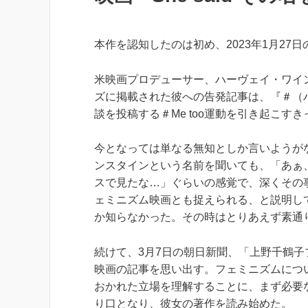
本作を認知したのは初め、2023年1月2
米映画プロデューサー、ハーヴェイ・ワイ
ズに掲載された彼への告発記事は、『＃（ハッ
談を投稿する＃Me too運動を引き起こす
今となっては単なる無知としか言いようがな
ンスタインという名前を聞いても、「あぁ
スで見たな…」ぐらいの感覚で、深くその
ェミニズム映画とも捉えられる、と説明し
か知らなかった。その時はとりあえず素通
続けて、3月7日の朝日新聞、「上野千鶴
映画の記事を思い出す。フェミニズムにつ
おかれた立場を理解することに、まず必要
り口となり、彼女の著作を読み始めた。