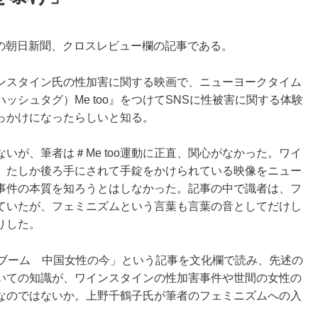
7日の朝日新聞、クロスレビュー欄の記事である。
ンスタイン氏の性加害に関する映画で、ニューヨークタイム
シュタグ）Me too』をつけてSNSに性被害に関する体験
きっかけになったらしいと知る。
いが、筆者は＃Me too運動に正直、関心がなかった。ワイ
、たしか後ろ手にされて手錠をかけられている映像をニュー
事件の本質を知ろうとはしなかった。記事の中で識者は、フ
ていたが、フェミニズムという言葉も言葉の音としてだけし
りした。
子ブーム 中国女性の今」という記事を文化欄で読み、先述の
いての知識が、ワインスタインの性加害事件や世間の女性の
なのではないか。上野千鶴子氏が筆者のフェミニズムへの入