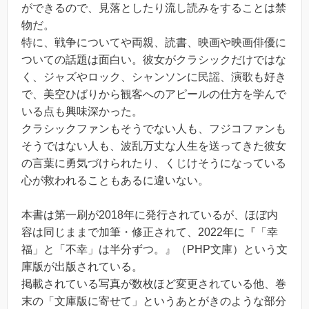
ができるので、見落としたり流し読みをすることは禁
物だ。
特に、戦争についてや両親、読書、映画や映画俳優に
ついての話題は面白い。彼女がクラシックだけではな
く、ジャズやロック、シャンソンに民謡、演歌も好き
で、美空ひばりから観客へのアピールの仕方を学んで
いる点も興味深かった。
クラシックファンもそうでない人も、フジコファンも
そうではない人も、波乱万丈な人生を送ってきた彼女
の言葉に勇気づけられたり、くじけそうになっている
心が救われることもあるに違いない。
本書は第一刷が2018年に発行されているが、ほぼ内
容は同じままで加筆・修正されて、2022年に『「幸
福」と「不幸」は半分ずつ。』（PHP文庫）という文
庫版が出版されている。
掲載されている写真が数枚ほど変更されている他、巻
末の「文庫版に寄せて」というあとがきのような部分