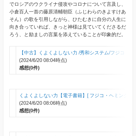
でロシアのウクライナ侵攻やコロナについて言及し、
小倉百人一首の藤原清輔朝臣（ふじわらのきよすけあ
そん）の歌を引用しながら、ひたむきに自分の人生に
向き合っていれば、きっと神様は見ていてくださるだ
ろう、と励ましの言葉を添えていることが印象的だ。
【中古】くよくよしない力 /秀和システム/フジコ・
(2024/6/20 08:04時点)
感想(0件)
くよくよしない力【電子書籍】[ フジコ・ヘミング ]
価
(2024/6/20 08:06時点)
感想(0件)