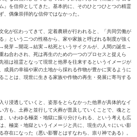
ム』を信仰としてきた。基本的に、そのひとつひとつの精霊
ず、偶像崇拝的な信仰ではなかった。
文化が伝わってきて、定着農耕が行われると、「共同労働が
る」という二つの性格から、家や家族と呼ばれる制度が強く
→発芽→開花→結実→枯死というサイクルが、人間の誕生→
重ね合わされ、死は再生のための一つのプロセスと捉えら
先祖は祖霊となって現世と他界を往来するというイメージが
、成員の幸福や家の土地から採れる作物が豊かに実るように
ることは、現世に生きる家族や作物の再生・発展に寄与する
入り浸透していくと、姿形をとらなかった他界が具体的なイ
い方も、土葬と並行して火葬が普及していくことで、魂とと
ま、いわゆる極楽・地獄に振り分けられる、という考えも広
は、極楽・地獄というイメージと共に、現生の人々にいい影
る存在になった（悪い影響とはすなわち、祟り神である）。