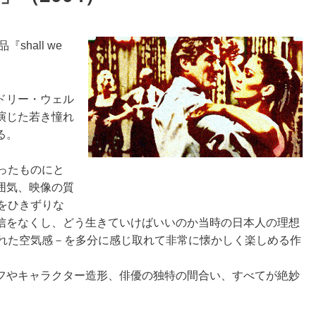
hall we
ドリー・ウェル
演じた若き憧れ
る。
ったものにと
囲気、映像の質
をひきずりな
信をなくし、どう生きていけばいいのか当時の日本人の理想
びれた空気感－を多分に感じ取れて非常に懐かしく楽しめる作
フやキャラクター造形、俳優の独特の間合い、すべてが絶妙