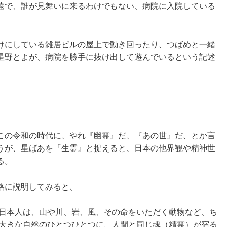
遠で、誰が見舞いに来るわけでもない、病院に入院している
けにしている雑居ビルの屋上で動き回ったり、つばめと一緒
星野とよが、病院を勝手に抜け出して遊んでいるという記述
この令和の時代に、やれ『幽霊』だ、『あの世』だ、とか言
うが、星ばあを『生霊』と捉えると、日本の他界観や精神世
る。
略に説明してみると、
日本人は、山や川、岩、風、その命をいただく動物など、ち
大きな自然のひとつひとつに、人間と同じ魂（精霊）が宿る