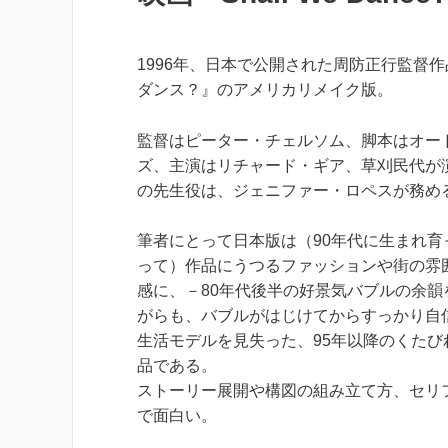
1996年、日本で公開された周防正行監督作品『s
ダンス？』のアメリカリメイク版。
監督はピーター・チェルソム、脚本はオー
ズ、主演はリチャード・ギア、草刈民代が
の先生役は、ジェニファー・ロペスが務め
筆者にとって日本版は（90年代に生まれ育
って）作品にうつるファッションや街の雰
感に、－80年代後半の好景気バブルの余韻
がらも、バブルがはじけてからすっかり自
生活モデルを見失った、95年以降のくた
品である。
ストーリー展開や構図の組み立て方、セリ
で面白い。