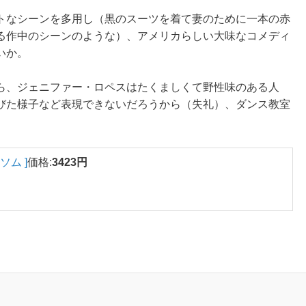
トなシーンを多用し（黒のスーツを着て妻のために一本の赤
る作中のシーンのような）、アメリカらしい大味なコメディ
いか。
ら、ジェニファー・ロペスはたくましくて野性味のある人
びた様子など表現できないだろうから（失礼）、ダンス教室
ソム ]
価格:
3423円