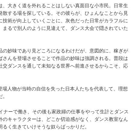
は、大きく道を外れることはしない真面目な小市民。日常生
発散する場を探している。その彼らが、ひょんなことから見
に技術が向上していくごとに、灰色だった日常がカラフルに
、まるで別人のように見違えて、ダンス大会で隠されていた
品の妙味であり見どころになるわけだが、意図的に、稼ぎが
ばさんを登場させることで作品の妙味は強調される。普段は
社交ダンスを通して未知なる世界へ前進させるからこそ、応
作中の登場人物が当時の自信を失った日本人たちを代表して、理想
だ。
ダイナーで働き、その後も家政婦の仕事をやって生計とダンス
外のキャラクターは、どこか切迫感がなく、ダンス教室なん
明るく生きていけそうな奴らばっかりだ。