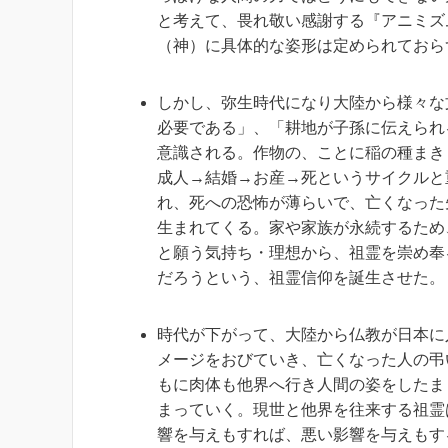
と考えて、畏れ敬い感謝する『アニミズ
（神）に具体的な姿形は定められておら
しかし、弥生時代になり大陸から様々な
必要である」、「耕地が子孫に伝えられ
意識される。作物の、ことに稲の種まき
成人→結婚→お産→死というサイクルと
れ、死への恐怖が薄らいで、亡くなった
生まれてくる。家や家族が永続するため
と願う気持ち・理想から、祖霊を崇め奉
だろうという、祖霊信仰を誕生させた。
時代が下がって、大陸から仏教が日本に
メージをおびていき、亡くなった人の弔
もに肉体も他界へ行き人間の姿をしたま
まっていく。現世と他界を往来する祖霊
響を与えもすれば、悪い影響を与えもす