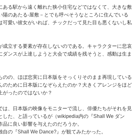
にある駅から遠く離れた狭小住宅などではなくて、大きな敷
い陽のあたる‐屋敷－とでも呼べそうなところに住んでいる
は可愛い彼女がいれば、チックだって見た目も悪くないし私
が成立する要素が存在しないのである。キャラクターに悲哀
にダンスが上達しようと大会で成績を残そうと、感動は生ま
ものの、ほぼ忠実に日本版をそっくりそのまま再現している
んのために日本版になぞらえたのか？大きくアレンジをほど
上がったのではないか？
では、日本版の映像をモニターで流し、俳優たちがそれを見
と語っているが（wikipedia内の『Shall We ダン
作品に良い影響を与えたのだろうか。
『Shall We Dance?』が観てみたかった。